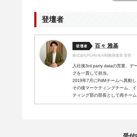
登壇者
百々 雅基
登壇者
株式会社PLAN-B AI戦略推進室 室長
入社後3rd party data
グを一貫して担当。
2019年7月にPdMチームへ異動し
その後マーケティングチーム、イ
ティング部の部長として両チームを
受付