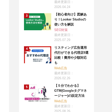
最終更新日：
2026.04.24
【初心者向け】図解あ
り！Looker Studioの
使い方を解説
SEO対策
最終更新日：
2025.07.29
リスティング広告運用
代行ができる代理店9選
比較！費用や少額対応
も
Web広告
最終更新日：
2026.02.26
【５分でわかる】
GTM(Googleタグマネ
ージャー)の設定方法
Web広告
最終更新日：
2025.08.26