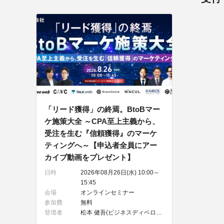
「リード獲得」の終焉。BtoBマー
ケ施策大全 ～CPA至上主義から、
受注を生む『信頼獲得』のマーケ
ティングへ～【申込者全員にアー
カイブ動画をプレゼント】
日時
2026年08月26日(水) 10:00～
15:45
会場
オンラインセミナー
参加費
無料
登壇者
松本 健吾(ビジネスディベロップメント部 プロダクトマーケティングマネージャー)