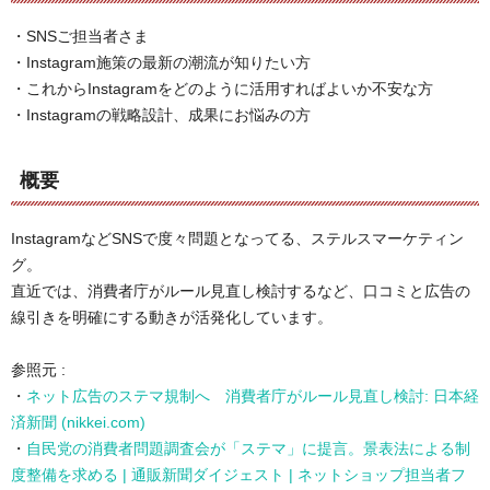
・SNSご担当者さま
・Instagram施策の最新の潮流が知りたい方
・これからInstagramをどのように活用すればよいか不安な方
・Instagramの戦略設計、成果にお悩みの方
概要
InstagramなどSNSで度々問題となってる、ステルスマーケティン
グ。
直近では、消費者庁がルール見直し検討するなど、口コミと広告の
線引きを明確にする動きが活発化しています。
参照元 :
・
ネット広告のステマ規制へ 消費者庁がルール見直し検討: 日本経
済新聞 (nikkei.com)
・
自民党の消費者問題調査会が「ステマ」に提言。景表法による制
度整備を求める | 通販新聞ダイジェスト | ネットショップ担当者フ