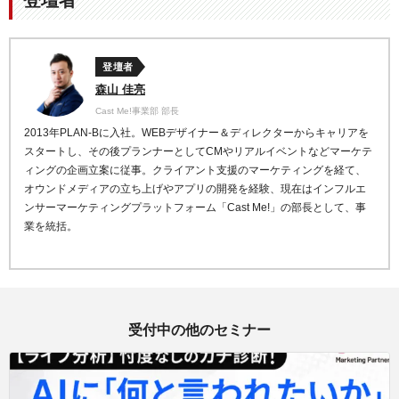
登壇者
登壇者
森山 佳亮
Cast Me!事業部 部長
2013
年
PLAN-B
に入社。
WEB
デザイナー＆ディレクターからキャリアを
スタート
し、その後プランナーとして
CM
やリアルイベントなどマ
ーケテ
ィングの企画立案に従事。
クライアント支援のマーケティングを経て、
オウンドメデ
ィアの立ち上げやアプリの開発を経験、現在はインフルエ
ンサーマーケティングプラットフォーム「
Cast Me!
」の
部長として、事
業を統括。
受付中の他のセミナー