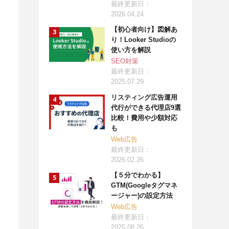
最終更新日：
2026.04.24
【初心者向け】図解あ
り！Looker Studioの
使い方を解説
SEO対策
最終更新日：
2025.07.29
リスティング広告運用
代行ができる代理店9選
比較！費用や少額対応
も
Web広告
最終更新日：
2026.02.26
【５分でわかる】
GTM(Googleタグマネ
ージャー)の設定方法
Web広告
最終更新日：
2025.08.26