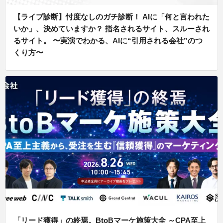
【ライブ診断】忖度なしのガチ診断！ AIに「何と言われた
いか」、決めていますか？ 指名されるサイト、スルーされ
るサイト。 〜実演でわかる、AIに“引用される会社”のつ
くり方〜
「リード獲得」の終焉。BtoBマーケ施策大全 ～CPA至上