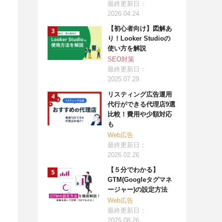
最終更新日：
2026.04.24
【初心者向け】図解あ
り！Looker Studioの
使い方を解説
SEO対策
最終更新日：
2025.07.29
リスティング広告運用
代行ができる代理店9選
比較！費用や少額対応
も
Web広告
最終更新日：
2026.02.26
【５分でわかる】
GTM(Googleタグマネ
ージャー)の設定方法
Web広告
最終更新日：
2025.08.26