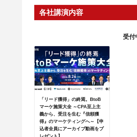
各社講演内容
受付
「リード獲得」の終焉。BtoB
マーケ施策大全 ～CPA至上主
義から、受注を生む『信頼獲
得』のマーケティングへ～【申
込者全員にアーカイブ動画をプ
レゼント】