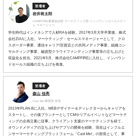
登壇者
岩井将太郎
CAMPFIRE事業統括部 マーケティング部 インバウンドセールスチー
ム マネージャー
学生時代はインドネシアで人材RAを経験。2017年3月大学卒業後、株式
会社ZUUに入社。マーケティング・セールスマネージャーとして、クロ
スボーダー事業、通信キャリア/百貨店との共同メディア事業、組織コン
サルティング事業、融資型クラウドファンディング事業等の立ち上げと
収益化を担当。2021年5月、株式会社CAMPFIREに入社し、インバウン
ドセールス組織の立ち上げを推進。
登壇者
森山 佳亮
Cast Me!事業部 部長
2013
年
PLAN-B
に入社。
WEB
デザイナー＆ディレクターからキャリアを
スタート
し、その後プランナーとして
CM
やリアルイベントなどマ
ーケテ
ィングの企画立案に従事。
クライアント支援のマーケティングを経て、
オウンドメデ
ィアの立ち上げやアプリの開発を経験、現在はインフルエ
ンサーマーケティングプラットフォーム「
Cast Me!
」の
部長として、事