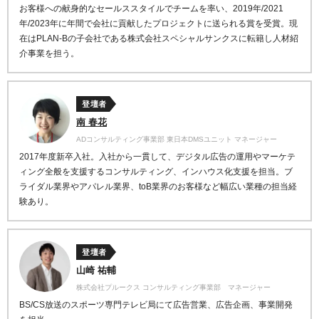
お客様への献身的なセールススタイルでチームを率い、2019年/2021
年/2023年に年間で会社に貢献したプロジェクトに送られる賞を受賞。現
在はPLAN-Bの子会社である株式会社スペシャルサンクスに転籍し人材紹
介事業を担う。
登壇者
南 春花
ADコンサルティング事業部 東日本DMSユニット マネージャー
2017年度新卒入社。入社から一貫して、デジタル広告の運用やマーケテ
ィング全般を支援するコンサルティング、インハウス化支援を担当。ブ
ライダル業界やアパレル業界、toB業界のお客様など幅広い業種の担当経
験あり。
登壇者
山崎 祐輔
株式会社プルークス コンサルティング事業部 マネージャー
BS/CS放送のスポーツ専門テレビ局にて広告営業、広告企画、
事業開発