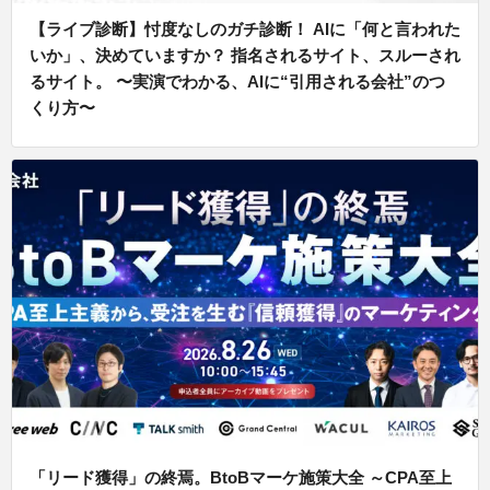
【ライブ診断】忖度なしのガチ診断！ AIに「何と言われた
いか」、決めていますか？ 指名されるサイト、スルーされ
るサイト。 〜実演でわかる、AIに“引用される会社”のつ
くり方〜
「リード獲得」の終焉。BtoBマーケ施策大全 ～CPA至上