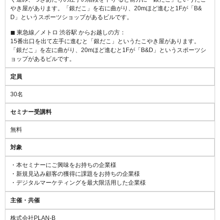
やき屋があります。「銀だこ」を右に曲がり、20mほど進むと1Fが「B&
D」というスポーツショップがあるビルです。
◼ 東急線／メトロ 渋谷駅 からお越しの方：
15番出口を出て左手に進むと「銀だこ」というたこやき屋があります。
「銀だこ」を左に曲がり、20mほど進むと1Fが「B&D」というスポーツシ
ョップがあるビルです。
定員
30名
セミナー受講料
無料
対象
・本セミナーにご興味をお持ちの企業様
・新規見込み顧客の獲得に課題をお持ちの企業様
・デジタルマーケティングを最大限活用した企業様
主催・共催
株式会社PLAN-B