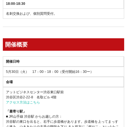
18:00-18:30
名刺交換および、個別質問受付。
開催概要
開催日時
5月30日（火） 17：00－18：00（受付開始16：30ー）
会場
アットビジネスセンター渋谷東口駅前
渋谷区渋谷2-22-8 名取ビル 4階
アクセス方法はこちら
「最寄り駅」
■ JR山手線 渋谷駅 からお越しの方：
渋谷駅の東口を出ると、右手に歩道橋があります。歩道橋を上ってまっす
ぐ進み、つきあたりの左手の階段を下り ると前方に「銀だこ」というたこ